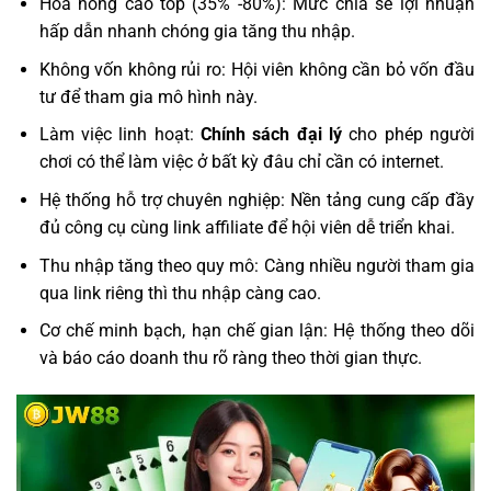
Hoa hồng cao top (35% -80%): Mức chia sẻ lợi nhuận
hấp dẫn nhanh chóng gia tăng thu nhập.
Không vốn không rủi ro: Hội viên không cần bỏ vốn đầu
tư để tham gia mô hình này.
Làm việc linh hoạt:
Chính sách đại lý
cho phép người
chơi có thể làm việc ở bất kỳ đâu chỉ cần có internet.
Hệ thống hỗ trợ chuyên nghiệp: Nền tảng cung cấp đầy
đủ công cụ cùng link affiliate để hội viên dễ triển khai.
Thu nhập tăng theo quy mô: Càng nhiều người tham gia
qua link riêng thì thu nhập càng cao.
Cơ chế minh bạch, hạn chế gian lận: Hệ thống theo dõi
và báo cáo doanh thu rõ ràng theo thời gian thực.