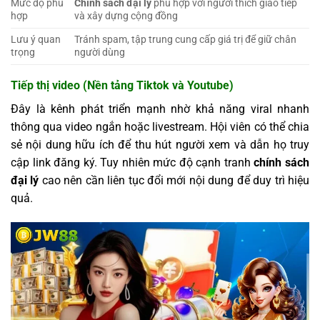
Mức độ phù
Chính sách đại lý
phù hợp với người thích giao tiếp
hợp
và xây dựng cộng đồng
Lưu ý quan
Tránh spam, tập trung cung cấp giá trị để giữ chân
trọng
người dùng
Tiếp thị video (Nền tảng Tiktok và Youtube)
Đây là kênh phát triển mạnh nhờ khả năng viral nhanh
thông qua video ngắn hoặc livestream. Hội viên có thể chia
sẻ nội dung hữu ích để thu hút người xem và dẫn họ truy
cập link đăng ký. Tuy nhiên mức độ cạnh tranh
chính sách
đại lý
cao nên cần liên tục đổi mới nội dung để duy trì hiệu
quả.