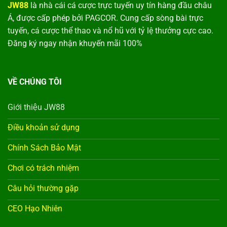
JW88
là nhà cái cá cược trực tuyến uy tín hàng đầu châu
Á, được cấp phép bởi PAGCOR. Cung cấp sòng bài trực
tuyến, cá cược thể thao và nổ hũ với tỷ lệ thưởng cực cao.
Đăng ký ngay nhận khuyến mãi 100%
VỀ CHÚNG TÔI
Giới thiệu JW88
Điều khoản sử dụng
Chính Sách Bảo Mật
Chơi có trách nhiệm
Câu hỏi thường gặp
CEO Hạo Nhiên