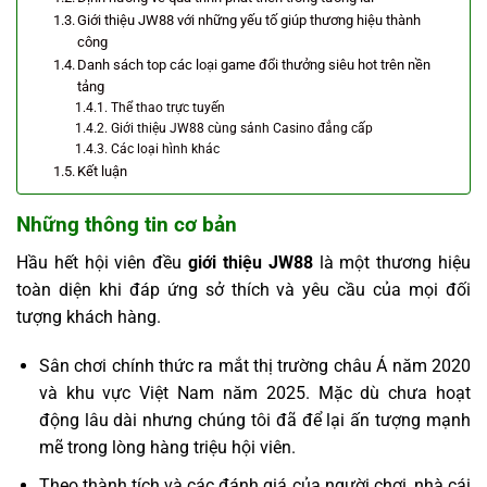
Giới thiệu JW88 với những yếu tố giúp thương hiệu thành
công
Danh sách top các loại game đổi thưởng siêu hot trên nền
tảng
Thể thao trực tuyến
Giới thiệu JW88 cùng sảnh Casino đẳng cấp
Các loại hình khác
Kết luận
Những thông tin cơ bản
Hầu hết hội viên đều
giới thiệu JW88
là một thương hiệu
toàn diện khi đáp ứng sở thích và yêu cầu của mọi đối
tượng khách hàng.
Sân chơi chính thức ra mắt thị trường châu Á năm 2020
và khu vực Việt Nam năm 2025. Mặc dù chưa hoạt
động lâu dài nhưng chúng tôi đã để lại ấn tượng mạnh
mẽ trong lòng hàng triệu hội viên.
Theo thành tích và các đánh giá của người chơi, nhà cái