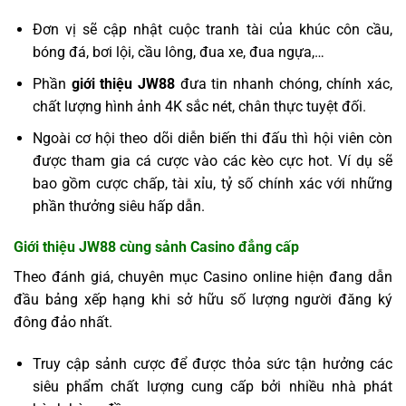
Đơn vị sẽ cập nhật cuộc tranh tài của khúc côn cầu,
bóng đá, bơi lội, cầu lông, đua xe, đua ngựa,…
Phần
giới thiệu JW88
đưa tin nhanh chóng, chính xác,
chất lượng hình ảnh 4K sắc nét, chân thực tuyệt đối.
Ngoài cơ hội theo dõi diễn biến thi đấu thì hội viên còn
được tham gia cá cược vào các kèo cực hot. Ví dụ sẽ
bao gồm cược chấp, tài xỉu, tỷ số chính xác với những
phần thưởng siêu hấp dẫn.
Giới thiệu JW88 cùng sảnh Casino đẳng cấp
Theo đánh giá, chuyên mục Casino online hiện đang dẫn
đầu bảng xếp hạng khi sở hữu số lượng người đăng ký
đông đảo nhất.
Truy cập sảnh cược để được thỏa sức tận hưởng các
siêu phẩm chất lượng cung cấp bởi nhiều nhà phát