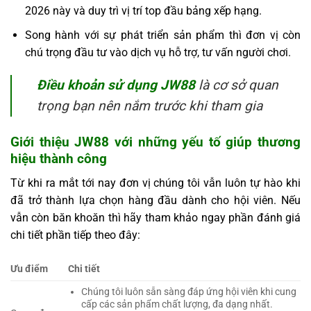
2026 này và duy trì vị trí top đầu bảng xếp hạng.
Song hành với sự phát triển sản phẩm thì đơn vị còn
chú trọng đầu tư vào dịch vụ hỗ trợ, tư vấn người chơi.
Điều khoản sử dụng JW88
là cơ sở quan
trọng bạn nên nắm trước khi tham gia
Giới thiệu JW88 với những yếu tố giúp thương
hiệu thành công
Từ khi ra mắt tới nay đơn vị chúng tôi vẫn luôn tự hào khi
đã trở thành lựa chọn hàng đầu dành cho hội viên. Nếu
vẫn còn băn khoăn thì hãy tham khảo ngay phần đánh giá
chi tiết phần tiếp theo đây:
Ưu điểm
Chi tiết
Chúng tôi luôn sẵn sàng đáp ứng hội viên khi cung
cấp các sản phẩm chất lượng, đa dạng nhất.