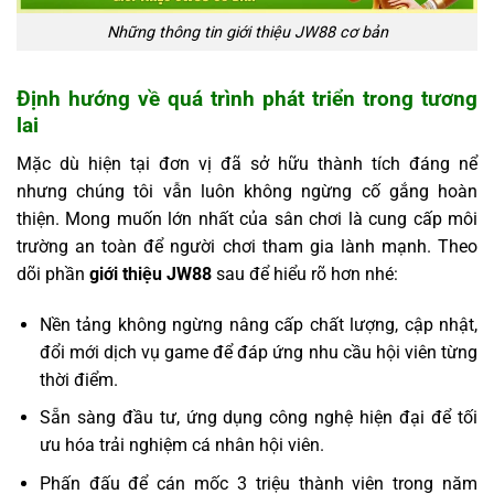
Những thông tin giới thiệu JW88 cơ bản
Định hướng về quá trình phát triển trong tương
lai
Mặc dù hiện tại đơn vị đã sở hữu thành tích đáng nể
nhưng chúng tôi vẫn luôn không ngừng cố gắng hoàn
thiện. Mong muốn lớn nhất của sân chơi là cung cấp môi
trường an toàn để người chơi tham gia lành mạnh. Theo
dõi phần
giới thiệu JW88
sau để hiểu rõ hơn nhé:
Nền tảng không ngừng nâng cấp chất lượng, cập nhật,
đổi mới dịch vụ game để đáp ứng nhu cầu hội viên từng
thời điểm.
Sẵn sàng đầu tư, ứng dụng công nghệ hiện đại để tối
ưu hóa trải nghiệm cá nhân hội viên.
Phấn đấu để cán mốc 3 triệu thành viên trong năm