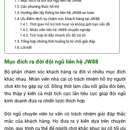
Mục đích ra đời đội ngũ liên hệ JW88
Các phương thức hỗ trợ
Hướng dẫn lấy thông tin liên hệ JW88 an toàn
Ưu điểm dịch vụ chăm sóc khách hàng tại JW88
Thời gian hỗ trợ linh hoạt và không giới hạn vấn đề
Nhân viên liên hệ JW88 chuyên nghiệp
Tích hợp AI đẩy nhanh tốc độ trả lời
Tổng hợp những tình huống bị từ chối giải đáp
Lời kết
Mục đích ra đời đội ngũ liên hệ JW88
Bộ phận chăm sóc khách hàng ra đời vì nhiều mục đích
khác nhau. Nhân viên nhà cái có trách nhiệm hỗ trợ người
chơi khi họ gặp sự cố. Đồng thời làm cầu nối giữa đôi bên,
thu thập ý kiến cả mặt tích cực lẫn tiêu cực giúp đội ngũ
kinh doanh đưa ra chiến lược thích hợp.
Đội ngũ chuyên viên tư vấn có trách nhiệm giải đáp thắc
mắc của khách hàng. Họ đưa ra ý kiến dựa trên chuyên
môn, quy trình cụ thể để người chơi khắc phục sự cố tối ưu