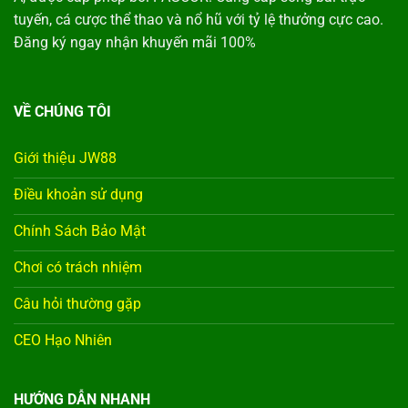
tuyến, cá cược thể thao và nổ hũ với tỷ lệ thưởng cực cao.
Đăng ký ngay nhận khuyến mãi 100%
VỀ CHÚNG TÔI
Giới thiệu JW88
Điều khoản sử dụng
Chính Sách Bảo Mật
Chơi có trách nhiệm
Câu hỏi thường gặp
CEO Hạo Nhiên
HƯỚNG DẪN NHANH