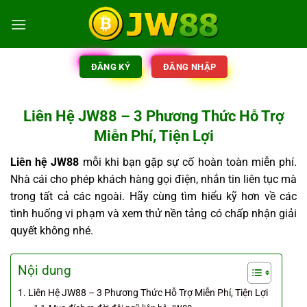
ĐĂNG KÝ
ĐĂNG NHẬP
Liên Hệ JW88 – 3 Phương Thức Hỗ Trợ
Miễn Phí, Tiện Lợi
Liên hệ JW88
mỗi khi bạn gặp sự cố hoàn toàn miễn phí.
Nhà cái cho phép khách hàng gọi điện, nhắn tin liên tục mà
trong tất cả các ngoài. Hãy cùng tìm hiểu kỹ hơn về các
tình huống vi phạm và xem thử nền tảng có chấp nhận giải
quyết không nhé.
Nội dung
Liên Hệ JW88 – 3 Phương Thức Hỗ Trợ Miễn Phí, Tiện Lợi