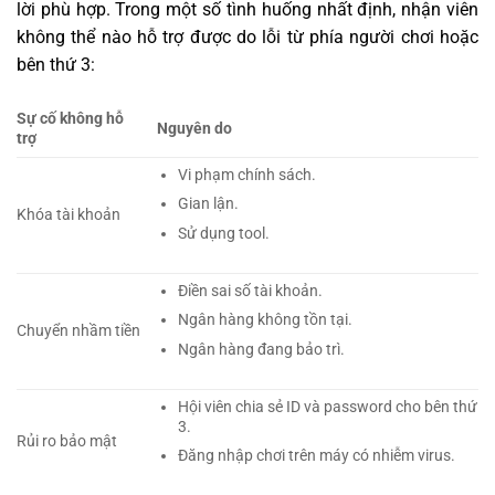
lời phù hợp. Trong một số tình huống nhất định, nhận viên
không thể nào hỗ trợ được do lỗi từ phía người chơi hoặc
bên thứ 3:
Sự cố không hỗ
Nguyên do
trợ
Vi phạm chính sách.
Gian lận.
Khóa tài khoản
Sử dụng tool.
Điền sai số tài khoản.
Ngân hàng không tồn tại.
Chuyển nhầm tiền
Ngân hàng đang bảo trì.
Hội viên chia sẻ ID và password cho bên thứ
3.
Rủi ro bảo mật
Đăng nhập chơi trên máy có nhiễm virus.