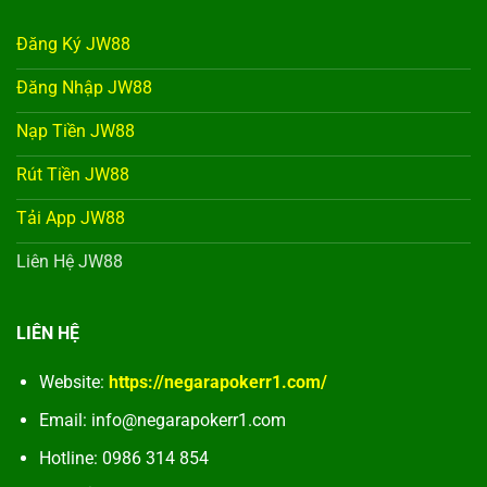
Đăng Ký JW88
Đăng Nhập JW88
Nạp Tiền JW88
Rút Tiền JW88
Tải App JW88
Liên Hệ JW88
LIÊN HỆ
Website:
https://negarapokerr1.com/
Email:
info@negarapokerr1.com
Hotline: 0986 314 854