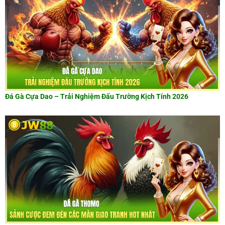
Đá Gà Cựa Dao – Trải Nghiệm Đấu Trường Kịch Tính 2026