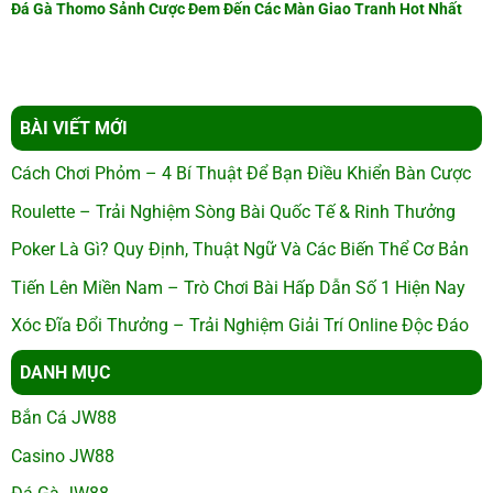
Đá Gà Thomo Sảnh Cược Đem Đến Các Màn Giao Tranh Hot Nhất
BÀI VIẾT MỚI
Cách Chơi Phỏm – 4 Bí Thuật Để Bạn Điều Khiển Bàn Cược
Roulette – Trải Nghiệm Sòng Bài Quốc Tế & Rinh Thưởng
Poker Là Gì? Quy Định, Thuật Ngữ Và Các Biến Thể Cơ Bản
Tiến Lên Miền Nam – Trò Chơi Bài Hấp Dẫn Số 1 Hiện Nay
Xóc Đĩa Đổi Thưởng – Trải Nghiệm Giải Trí Online Độc Đáo
DANH MỤC
Bắn Cá JW88
Casino JW88