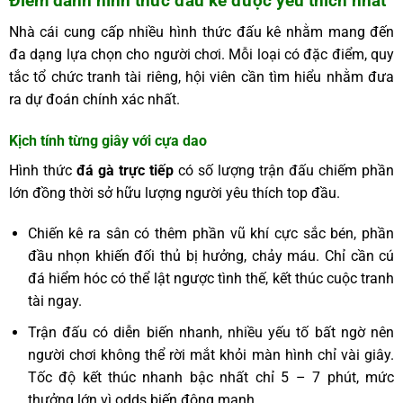
Điểm danh hình thức đấu kê được yêu thích nhất
Nhà cái cung cấp nhiều hình thức đấu kê nhằm mang đến
đa dạng lựa chọn cho người chơi. Mỗi loại có đặc điểm, quy
tắc tổ chức tranh tài riêng, hội viên cần tìm hiểu nhằm đưa
ra dự đoán chính xác nhất.
Kịch tính từng giây với cựa dao
Hình thức
đá gà trực tiếp
có số lượng trận đấu chiếm phần
lớn đồng thời sở hữu lượng người yêu thích top đầu.
Chiến kê ra sân có thêm phần vũ khí cực sắc bén, phần
đầu nhọn khiến đối thủ bị hưởng, chảy máu. Chỉ cần cú
đá hiểm hóc có thể lật ngược tình thế, kết thúc cuộc tranh
tài ngay.
Trận đấu có diễn biến nhanh, nhiều yếu tố bất ngờ nên
người chơi không thể rời mắt khỏi màn hình chỉ vài giây.
Tốc độ kết thúc nhanh bậc nhất chỉ 5 – 7 phút, mức
thưởng lớn vì odds biến động mạnh.